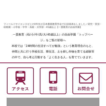
フィールドサイエンスゼミの4年生が日本農業教育学会で口頭発表をしました／研究・実習 -
幼稚園・小学校・中学・高校・大学部・45歳以上【一貫教育の自由学園】
一貫教育（幼/小/中/高/大/45歳以上）の自由学園「トップペー
ジ」をご覧の皆様へ
本校では「24時間の生活すべてが勉強」という教育理念のもと、
仲間と共に行う学校生活、寮生活、土を耕し作物を育てる経験等
の中で、自ら考え行動する「よく生きる人」を育てていきます。