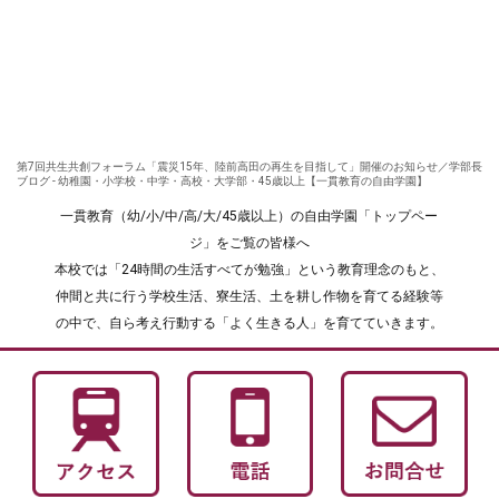
第7回共生共創フォーラム「震災15年、陸前高田の再生を目指して」開催のお知らせ／学部長
ブログ - 幼稚園・小学校・中学・高校・大学部・45歳以上【一貫教育の自由学園】
一貫教育（幼/小/中/高/大/45歳以上）の自由学園「トップペー
ジ」をご覧の皆様へ
本校では「24時間の生活すべてが勉強」という教育理念のもと、
仲間と共に行う学校生活、寮生活、土を耕し作物を育てる経験等
の中で、自ら考え行動する「よく生きる人」を育てていきます。