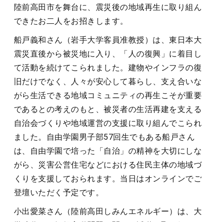
陸前高田市を舞台に、震災後の地域再生に取り組ん
できたお二人をお招きします。
船戸義和さん（岩手大学客員准教授）は、東日本大
震災直後から被災地に入り、「人の復興」に着目し
て活動を続けてこられました。建物やインフラの復
旧だけでなく、人々が安心して暮らし、支え合いな
がら生活できる地域コミュニティの再生こそが重要
であるとの考えのもと、被災者の生活再建を支える
自治会づくりや地域運営の支援に取り組んでこられ
ました。自由学園男子部57回生でもある船戸さん
は、自由学園で培った「自治」の精神を大切にしな
がら、災害公営住宅などにおける住民主体の地域づ
くりを支援しておられます。当日はオンラインでご
登壇いただく予定です。
小出愛菜さん（陸前高田しみんエネルギー）は、大