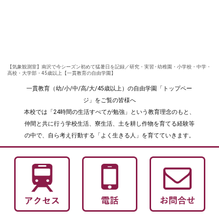
【気象観測室】南沢で今シーズン初めて猛暑日を記録／研究・実習 - 幼稚園・小学校・中学・
高校・大学部・45歳以上【一貫教育の自由学園】
一貫教育（幼/小/中/高/大/45歳以上）の自由学園「トップペー
ジ」をご覧の皆様へ
本校では「24時間の生活すべてが勉強」という教育理念のもと、
仲間と共に行う学校生活、寮生活、土を耕し作物を育てる経験等
の中で、自ら考え行動する「よく生きる人」を育てていきます。