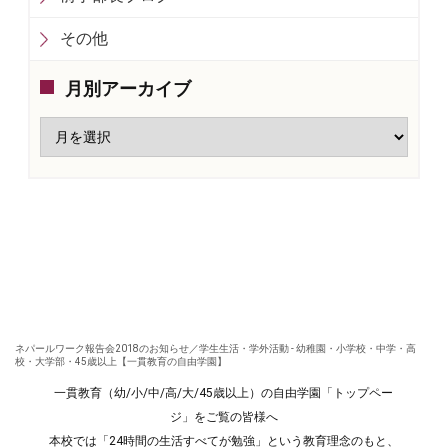
その他
月別アーカイブ
ネパールワーク報告会2018のお知らせ／学生生活・学外活動 - 幼稚園・小学校・中学・高
校・大学部・45歳以上【一貫教育の自由学園】
一貫教育（幼/小/中/高/大/45歳以上）の自由学園「トップペー
ジ」をご覧の皆様へ
本校では「24時間の生活すべてが勉強」という教育理念のもと、