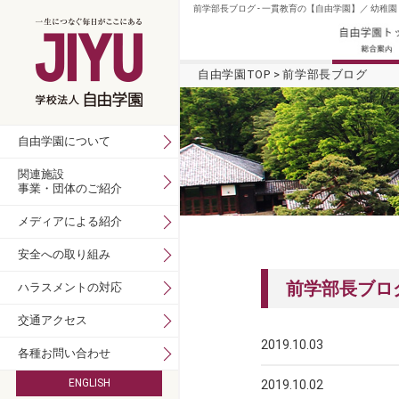
前学部長ブログ - 一貫教育の【自由学園】／ 幼稚
自由学園TOP
前学部長ブログ
自由学園について
関連施設
事業・団体のご紹介
メディアによる紹介
安全への取り組み
前学部長ブロ
ハラスメントの対応
交通アクセス
2019.10.03
前学部長ブ
各種お問い合わせ
ENGLISH
2019.10.02
前学部長ブ