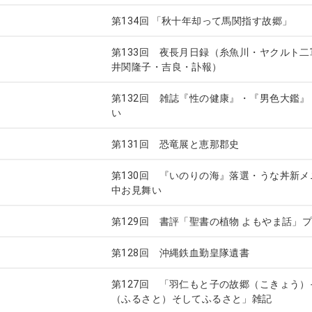
第134回 「秋十年却って馬関指す故郷」
ログ
第133回 夜長月日録（糸魚川・ヤクルト
ログ
井関隆子・吉良・訃報）
第132回 雑誌『性の健康』・『男色大鑑
ログ
い
第131回 恐竜展と恵那郡史
ログ
第130回 『いのりの海』落選・うな丼新
ログ
中お見舞い
第129回 書評「聖書の植物 よもやま話」
ログ
第128回 沖縄鉄血勤皇隊遺書
ログ
第127回 「羽仁もと子の故郷（こきょう
ログ
（ふるさと）そしてふるさと」雑記