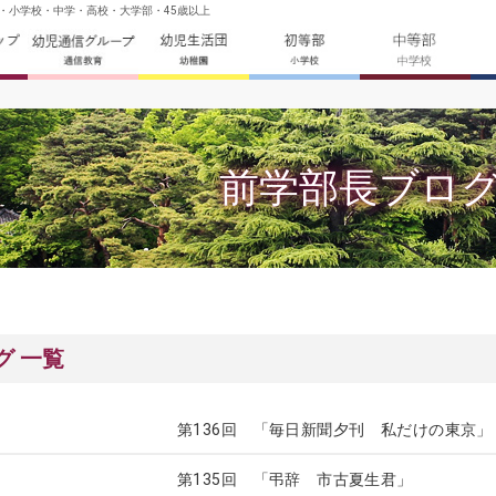
園・小学校・中学・高校・大学部・45歳以上
前学部長ブロ
グ 一覧
第136回 「毎日新聞夕刊 私だけの東京」
ログ
第135回 「弔辞 市古夏生君」
ログ