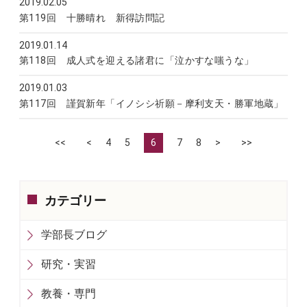
2019.02.05
前学部長ブログ
第119回 十勝晴れ 新得訪問記
2019.01.14
前学部長ブログ
第118回 成人式を迎える諸君に「泣かすな嗤うな」
2019.01.03
前学部長ブログ
第117回 謹賀新年「イノシシ祈願－摩利支天・勝軍地蔵」
<<
<
4
5
6
7
8
>
>>
カテゴリー
学部長ブログ
研究・実習
教養・専門