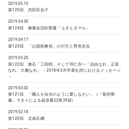
2019.05.10
前学部長ブログ
第125回 武田百合子
2019.04.30
前学部長ブログ
第124回 修養会旧約聖書「ユダとタマル」
2019.04.17
前学部長ブログ
第123回 「お国歌舞伎」の行方と男色文化
2019.03.20
前学部長ブログ
第122回 漱石「三四郎」そして羽仁吉一「自由なれ、正直
なれ、大膽なれ」 －2018年3月卒業礼拝におけるメッセージ
－
2019.03.02
前学部長ブログ
第121回 「隣人を自分のように愛しなさい」（『新約聖
書』マタイによる福音書22章39節）
2019.02.18
前学部長ブログ
第120回 北条氏綱