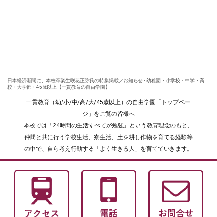
日本経済新聞に、本校卒業生咲花正弥氏の特集掲載／お知らせ - 幼稚園・小学校・中学・高
校・大学部・45歳以上【一貫教育の自由学園】
一貫教育（幼/小/中/高/大/45歳以上）の自由学園「トップペー
ジ」をご覧の皆様へ
本校では「24時間の生活すべてが勉強」という教育理念のもと、
仲間と共に行う学校生活、寮生活、土を耕し作物を育てる経験等
の中で、自ら考え行動する「よく生きる人」を育てていきます。