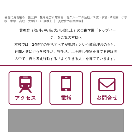
昼食にお食後を 第三弾 生活経営研究実習 食グループの活動／研究・実習 - 幼稚園・小学
校・中学・高校・大学部・45歳以上【一貫教育の自由学園】
一貫教育（幼/小/中/高/大/45歳以上）の自由学園「トップペー
ジ」をご覧の皆様へ
本校では「24時間の生活すべてが勉強」という教育理念のもと、
仲間と共に行う学校生活、寮生活、土を耕し作物を育てる経験等
の中で、自ら考え行動する「よく生きる人」を育てていきます。