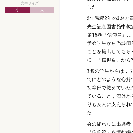
文字サイズ
した．
小
大
2年課程2年の3名
先生記念図書館中教
第15巻『信仰篇』
予め学生から当該箇
ことを提出してもら
に，『信仰篇』から
3名の学生からは，
でにどのような心持
初等部で教えていた
ていること，海外か
りも友人に支えられ
た．
会の終わりに出席者
『信仰篇』を読む機