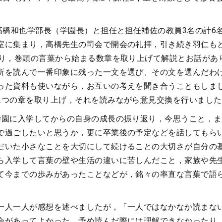
と高橋和也学部長（学園長）と担任と担任補佐の教員3名の計6
室に集まり，高橋先生の司会で開会の礼拝，引き続き羽仁も
より，巻頭の言葉から始まる数章を取り上げて解説とお話があ
所を読んで一番印象に残った一文を選び、その文を選んだわ
った資料も使いながら，お互いの考えを聞き合うこともしま
2つの章を取り上げ，それを読みながら意見交換を行いました
学園に入学してからの自身の成長の振り返り，今思うこと，
で過ごしたいと思うか，更に卒業後の予定などを話してもら
だいた小さなことを大切にして続けることの大切さが自分の
ら入学して言葉の壁や生活の違いに苦しんだこと，家族や先
て今までの歩みがあったことなどが，銘々の率直な言葉で語
一人一人が感想を述べましたが，「一人ではなかなか読まな
会があってよかった．予め読んだ際には理解できなかったり