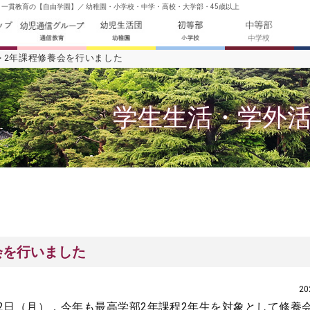
- 一貫教育の【自由学園】／ 幼稚園・小学校・中学・高校・大学部・45歳以上
2年課程修養会を行いました
学生生活・学外
会を行いました
2
12日（月），今年も最高学部2年課程2年生を対象として修養