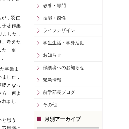
教養・専門
名が，羽仁
技能・感性
と子著作集
ライフデザイン
りました．
け、考えた
学生生活・学外活動
した．更
お知らせ
．
保護者へのお知らせ
また卒業ま
いました．
緊急情報
基礎となっ
前学部長ブログ
生方，何よ
られまし
その他
月別アーカイブ
いと思う
，不思議に