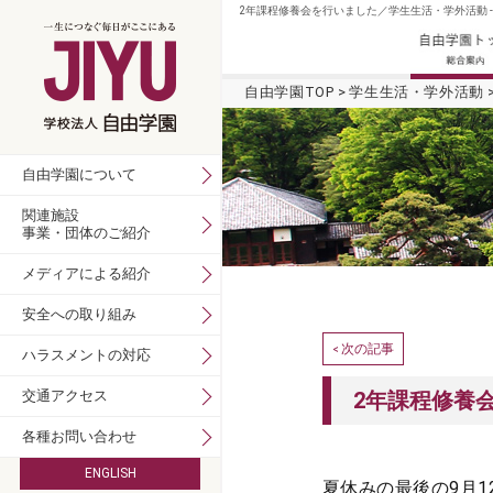
2年課程修養会を行いました／学生生活・学外活動 
自由学園TOP
学生生活・学外活動
自由学園について
関連施設
事業・団体のご紹介
メディアによる紹介
安全への取り組み
次の記事
<
ハラスメントの対応
交通アクセス
2年課程修養
各種お問い合わせ
ENGLISH
夏休みの最後の9月