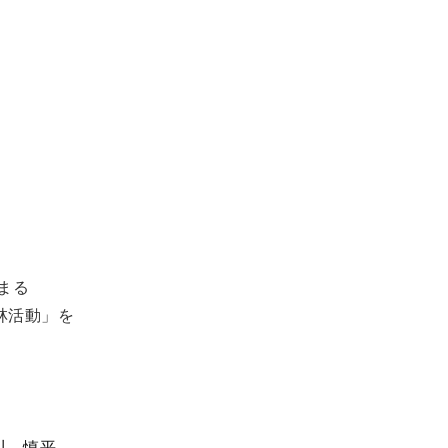
まる
植林活動」を
川 慎平