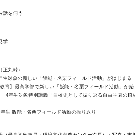
お話を伺う
見学
（正丸峠）
新）1年生対象の新しい「飯能・名栗フィールド活動」がはじまる
新）【教育】最高学部で新しい「飯能・名栗フィールド活動」が始
更新）3・4年生対象特別講義「自校史として振り返る自由学園の
新）2年生 飯能・名栗フィールド活動の振り返り
子（最高学部教員・環境文化創造センター次長）・写真：吉