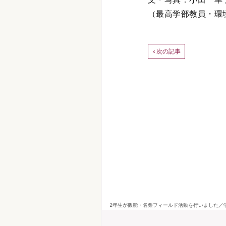
（最高学部教員・環
次の記事
<
2年生が飯能・名栗フィールド活動を行いました／学