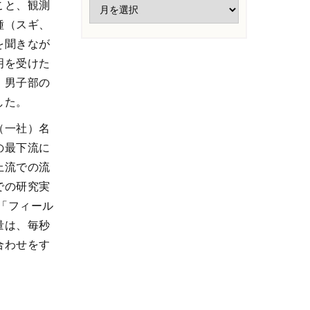
こと、観測
種（スギ、
を聞きなが
明を受けた
、男子部の
した。
（一社）名
の最下流に
上流での流
での研究実
「フィール
量は、毎秒
合わせをす