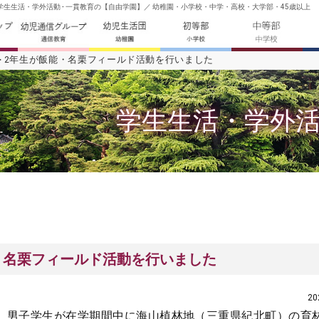
生生活・学外活動 - 一貫教育の【自由学園】／ 幼稚園・小学校・中学・高校・大学部・45歳以上
2年生が飯能・名栗フィールド活動を行いました
学生生活・学外
・名栗フィールド活動を行いました
2
、男子学生が在学期間中に海山植林地（三重県紀北町）の育