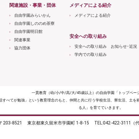
関連施設・事業・団体
メディアによる紹介
自由学園みらいかん
メディアによる紹介
自由学園しののめ茶寮
自由学園明日館
安全への取り組み
関連事業
安全への取り組み お知らせ･近況
協力団体
学内での取り組み
一貫教育（幼/小/中/高/大/45歳以上）の自由学園「トップペ
生活すべてが勉強」という教育理念のもと、仲間と共に行う学校生活、寮生活、土を
る人」を育てていきます。
〒203-8521
東京都東久留米市学園町 1-8-15
TEL:042-422-3111