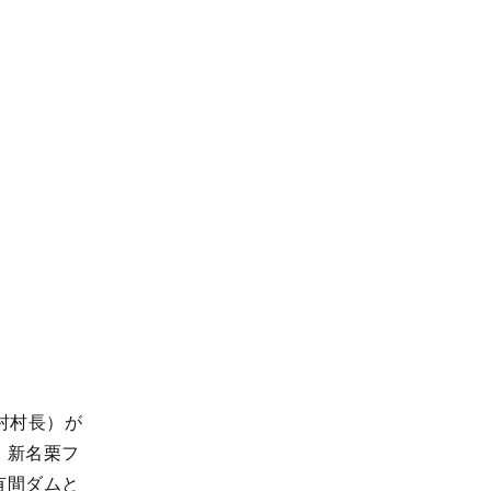
村村長）が
：新名栗フ
有間ダムと