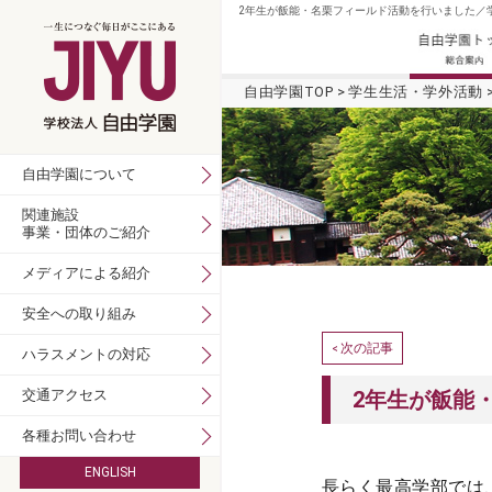
2年生が飯能・名栗フィールド活動を行いました／学
自由学園TOP
学生生活・学外活動
自由学園について
関連施設
事業・団体のご紹介
メディアによる紹介
安全への取り組み
次の記事
<
ハラスメントの対応
交通アクセス
2年生が飯能
各種お問い合わせ
ENGLISH
長らく最高学部では