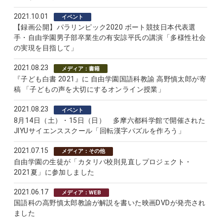
2021.10.01
イベント
【録画公開】パラリンピック2020 ボート競技日本代表選
手・自由学園男子部卒業生の有安諒平氏の講演「多様性社会
の実現を目指して」
2021.08.23
メディア：書籍
『子ども白書 2021』に 自由学園国語科教諭 高野慎太郎が寄
稿 「子どもの声を大切にするオンライン授業」
2021.08.23
イベント
8月14日（土）・15日（日） 多摩六都科学館で開催された
JIYUサイエンススクール「回転漢字パズルを作ろう」
2021.07.15
メディア：その他
自由学園の生徒が「カタリバ校則見直しプロジェクト・
2021夏」に参加しました
2021.06.17
メディア：WEB
国語科の高野慎太郎教諭が解説を書いた映画DVDが発売され
ました