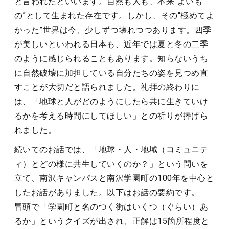
と言われたといいます。自然も人も、本来“よいも
の”として生まれた存在です。しかし、その“極めてよ
かった”世界は今、少しずつ壊れつつあります。四季
が美しいといわれる日本も、近年では夏と冬の二季
のように感じられることもあります。知らないうち
に自然破壊に加担している自分たちの姿を見つめ直
すことが大切だと語られました。礼拝の終わりに
は、「地球と人がどのようにしたら共に生きていけ
るかを考える時間にしてほしい」との祈りが捧げら
れました。
続いてのお話では、「地球・人・地域（コミュニテ
ィ）とどの様に共生していくのか？」という問いを
立て、南沢キャンパスと南沢学園町の100年を中心と
したお話がありました。以下はお話の要約です。
冒頭で「学園町と名のつく街はいくつ（ぐらい）あ
るか」というクイズが出され、正解は15箇所程度と