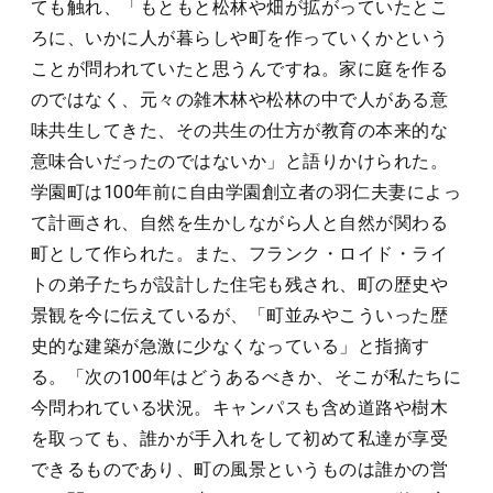
ても触れ、「もともと松林や畑が拡がっていたとこ
ろに、いかに人が暮らしや町を作っていくかという
ことが問われていたと思うんですね。家に庭を作る
のではなく、元々の雑木林や松林の中で人がある意
味共生してきた、その共生の仕方が教育の本来的な
意味合いだったのではないか」と語りかけられた。
学園町は100年前に自由学園創立者の羽仁夫妻によっ
て計画され、自然を生かしながら人と自然が関わる
町として作られた。また、フランク・ロイド・ライ
トの弟子たちが設計した住宅も残され、町の歴史や
景観を今に伝えているが、「町並みやこういった歴
史的な建築が急激に少なくなっている」と指摘す
る。「次の100年はどうあるべきか、そこが私たちに
今問われている状況。キャンパスも含め道路や樹木
を取っても、誰かが手入れをして初めて私達が享受
できるものであり、町の風景というものは誰かの営