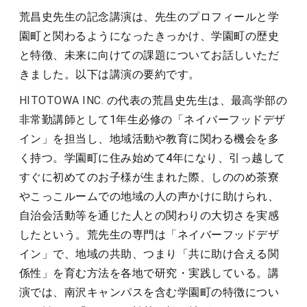
荒昌史先生の記念講演は、先生のプロフィールと学
園町と関わるようになったきっかけ、学園町の歴史
と特徴、未来に向けての課題についてお話しいただ
きました。以下は講演の要約です。
HITOTOWA INC.
の代表の荒昌史先生は、最高学部の
非常勤講師として1年生必修の「ネイバーフッドデザ
イン」を担当し、地域活動や教育に関わる機会を多
く持つ。学園町に住み始めて4年になり、引っ越して
すぐに初めてのお子様が生まれた際、しののめ茶寮
やこっこルームでの地域の人の声かけに助けられ、
自治会活動等を通じた人との関わりの大切さを実感
したという。荒先生の専門は「ネイバーフッドデザ
イン」で、地域の共助、つまり「共に助け合える関
係性」を育む方法を各地で研究・実践している。講
演では、南沢キャンパスを含む学園町の特徴につい