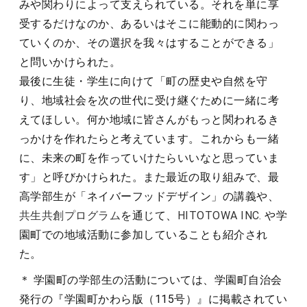
みや関わりによって支えられている。それを単に享
受するだけなのか、あるいはそこに能動的に関わっ
ていくのか、その選択を我々はすることができる」
と問いかけられた。
最後に生徒・学生に向けて「町の歴史や自然を守
り、地域社会を次の世代に受け継ぐために一緒に考
えてほしい。何か地域に皆さんがもっと関われるき
っかけを作れたらと考えています。これからも一緒
に、未来の町を作っていけたらいいなと思っていま
す」と呼びかけられた。また最近の取り組みで、最
高学部生が「ネイバーフッドデザイン」の講義や、
共生共創プログラム
を通じて、
HITOTOWA INC.
や学
園町での地域活動に参加していることも紹介され
た。
＊ 学園町の学部生の活動については、学園町自治会
発行の『学園町かわら版（115号）』に掲載されてい