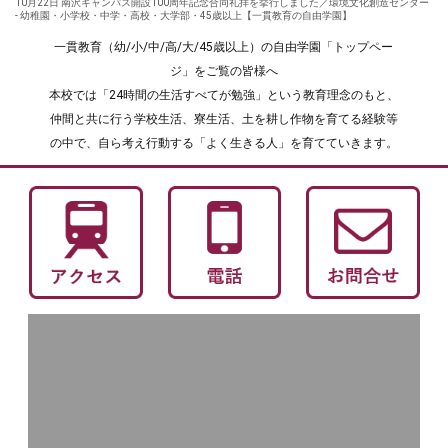
10月22日 南沢キャンパス開設100周年記念合同礼拝を挙行しました／環境文化創造センター
- 幼稚園・小学校・中学・高校・大学部・45歳以上【一貫教育の自由学園】
一貫教育（幼/小/中/高/大/45歳以上）の自由学園「トップペー
ジ」をご覧の皆様へ
本校では「24時間の生活すべてが勉強」という教育理念のもと、
仲間と共に行う学校生活、寮生活、土を耕し作物を育てる経験等
の中で、自ら考え行動する「よく生きる人」を育てていきます。