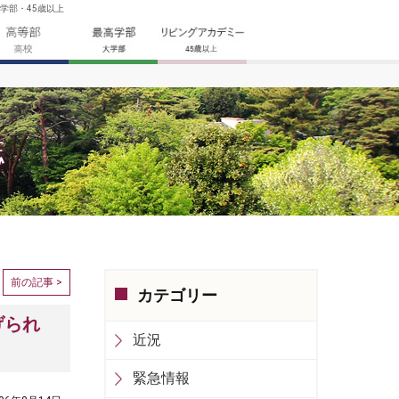
学部・45歳以上
誌
前の記事 >
カテゴリー
げられ
近況
緊急情報