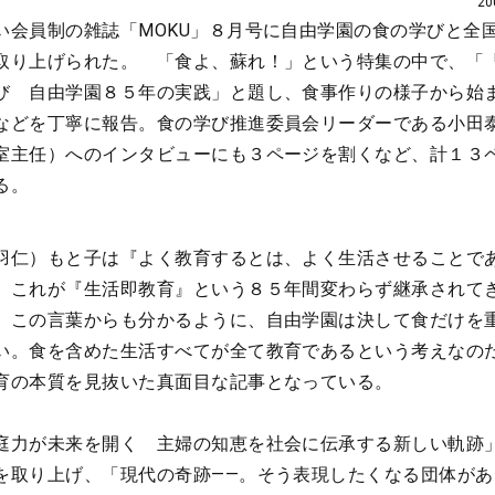
2
い会員制の雑誌「MOKU」８月号に自由学園の食の学びと全
取り上げられた。 「食よ、蘇れ！」という特集の中で、「
び 自由学園８５年の実践」と題し、食事作りの様子から始
などを丁寧に報告。食の学び推進委員会リーダーである小田
室主任）へのインタビューにも３ページを割くなど、計１３
る。
羽仁）もと子は『よく教育するとは、よく生活させることで
。これが『生活即教育』という８５年間変わらず継承されて
。この言葉からも分かるように、自由学園は決して食だけを
い。食を含めた生活すべてが全て教育であるという考えなの
育の本質を見抜いた真面目な記事となっている。
庭力が未来を開く 主婦の知恵を社会に伝承する新しい軌跡
を取り上げ、「現代の奇跡――。そう表現したくなる団体があ