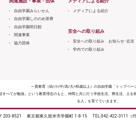
関連施設・事業・団体
メディアによる紹介
自由学園みらいかん
メディアによる紹介
自由学園しののめ茶寮
自由学園明日館
安全への取り組み
関連事業
安全への取り組み お知らせ･近況
協力団体
学内での取り組み
一貫教育（幼/小/中/高/大/45歳以上）の自由学園「トップペ
生活すべてが勉強」という教育理念のもと、仲間と共に行う学校生活、寮生活、土を
る人」を育てていきます。
〒203-8521
東京都東久留米市学園町 1-8-15
TEL:042-422-3111