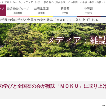
に取り上げられる／メディア：雑誌 - 一貫教育の【自由学園】／ 幼稚園・小学校・中学・高校・大
由学園の食の学びと全国友の会が雑誌「ＭＯＫＵ」に取り上げられる
メディア：雑
の学びと全国友の会が雑誌「ＭＯＫＵ」に取り上