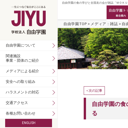
自由学園の食の学びと全国友の会が雑誌「ＭＯＫＵ」
自由学園TOP
メディア：雑誌
自
自由学園について
関連施設
事業・団体のご紹介
メディアによる紹介
安全への取り組み
次の記事
<
ハラスメントの対応
交通アクセス
自由学園の食
る
各種お問い合わせ
ENGLISH