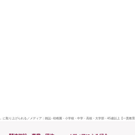
に取り上げられる／メディア：雑誌 - 幼稚園・小学校・中学・高校・大学部・45歳以上【一貫教