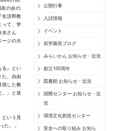
006年8月14日
公開行事
国友の会の
『生活即教
入試情報
まって、学
イベント
泰夫さん
ページの大
前学園長ブログ
みらいかん お知らせ・近況
ある』とい
創立100周年
きた、自由
図書館 お知らせ・近況
重視した教
だ。」と述
国際センター お知らせ・近
況
環境文化創造センター
」という見
った。」
安全への取り組み お知ら