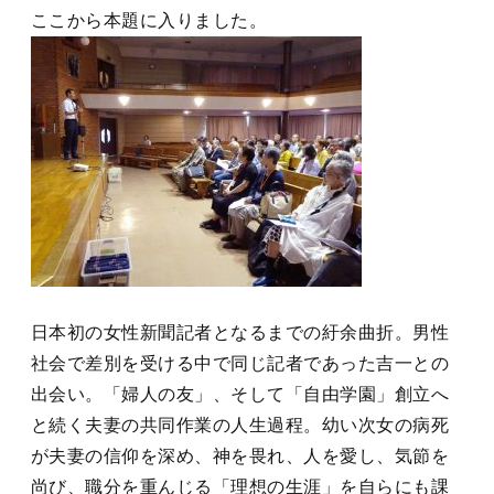
ここから本題に入りました。
日本初の女性新聞記者となるまでの紆余曲折。男性
社会で差別を受ける中で同じ記者であった吉一との
出会い。「婦人の友」、そして「自由学園」創立へ
と続く夫妻の共同作業の人生過程。幼い次女の病死
が夫妻の信仰を深め、神を畏れ、人を愛し、気節を
尚び、職分を重んじる「理想の生涯」を自らにも課