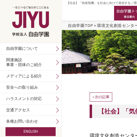
【社会】「気候危機」を社会に向けて発信する／環境
自由学園TOP
環境文化創造センタ
自由学園について
関連施設
事業・団体のご紹介
メディアによる紹介
安全への取り組み
次の記事
<
ハラスメントの対応
交通アクセス
【社会】「気
各種お問い合わせ
ENGLISH
環境文化創造センタ