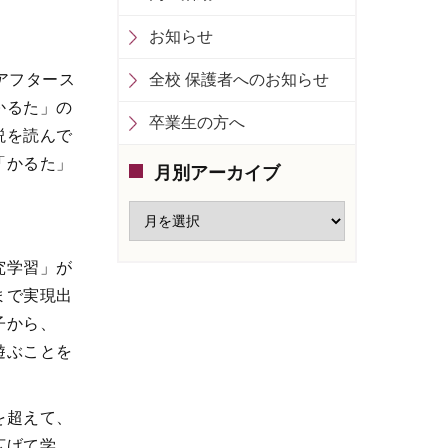
お知らせ
アフタース
全校 保護者へのお知らせ
かるた」の
卒業生の方へ
説を読んで
「かるた」
月別アーカイブ
究学習」が
まで実現出
子から、
遊ぶことを
を超えて、
広げて学