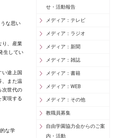
せ・活動報告
メディア：テレビ
ような思い
メディア：ラジオ
なり、産業
メディア：新聞
発生してい
メディア：雑誌
すい途上国
メディア：書籍
等、また温
メディア：WEB
る次世代の
を実現する
メディア：その他
教職員募集
自由学園協力会からのご案
話的な学
内・活動