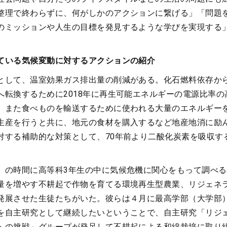
整理で終わらずに、何がしかのアクションに繋げる」「問題
のミッションや人生の目標を発見するような学びを実現する
ている気候変動に対するアクションの紹介
として、温室効果ガス排出量の削減がある。化石燃料依存か
へ転換するために2018年に再生可能エネルギーの電源比率の
。また食べものを輸送するために使われる大量のエネルギー
生産を行うと共に、地元の食材を購入するなど地産地消に励
対する補助的な対策として、70年前より二酸化炭素を吸収す
」の時間に高等科3年生の中に気候危機に関心をもって調べ
量を増やす不耕起で作物を育てる環境再生型農業、リジェネ
発展させた生徒たちがいた。彼らは４月に最高学部（大学部
を自主研究として継続したいということで、自主研究「リジ
への挑戦」グループが発足して不耕起による和綿栽培に取り