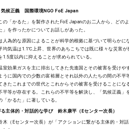
候正義 国際環境NGO FoE Japan
の「かるた」を製作されたFoE Japanのお二人から、どの
た」を作ったかについてお話しがあった。
は人為的な原因によることが科学的根拠に基づいて明らかに
平均気温は1.1℃上昇、世界のあちこちでは既に様々な災害が
を1.5度以内に抑えることが求められている。
温室効果ガスを主に排出してきた先進国とその被害を受けや
ように国内での少数の富裕層とそれ以外の人たちの間の不平
てきたこれまでの世代とこれからその被害を受けることにな
不平等が存在する。これらの不平等を解決し、「気候正義」
の「かるた」に著している。
がる主体的・対話的な学び 鈴木康平（Eセンター次長）
鈴木（Eセンター次長）が「アクションに繋がる主体的・対