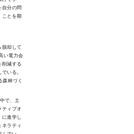
を自分の問
」ことを期
ら脱却して
高い電力会
を削減する
んでいる。
る森林づく
る中で、土
ラティブオ
）に進学し
ェネラティ
組んでい