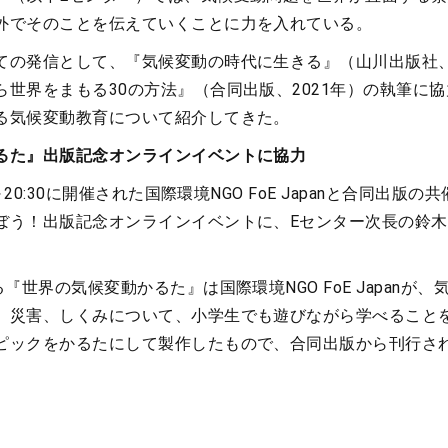
外でそのことを伝えていくことに力を入れている。
ての発信として、『気候変動の時代に生きる』（山川出版社、2
ら世界をまもる30の方法』（合同出版、2021年）の執筆に
る気候変動教育について紹介してきた。
るた』出版記念オンラインイベントに協力
～20:30に開催された国際環境NGO FoE Japanと合同出版の
ぼう！出版記念オンラインイベントに、Eセンター次長の鈴
『世界の気候変動かるた』は国際環境NGO FoE Japanが、
、災害、しくみについて、小学生でも遊びながら学べること
ピックをかるたにして製作したもので、合同出版から刊行さ