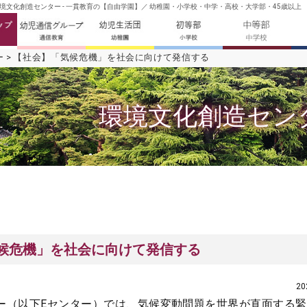
文化創造センター - 一貫教育の【自由学園】／ 幼稚園・小学校・中学・高校・大学部・45歳以上
ー
【社会】「気候危機」を社会に向けて発信する
環境文化創造セン
候危機」を社会に向けて発信する
2
ー（以下Eセンター）では、気候変動問題を世界が直面する