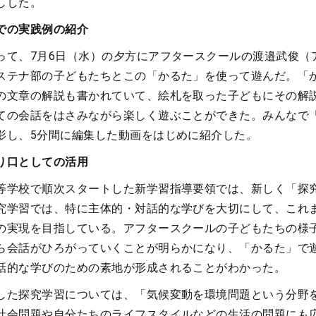
しした。
での実践例の紹介
って、7月6日（水）の夕方にアフタースクールの渡邉武俊（
ステナ部の子どもたちとこの「かるた」を使って遊んだ。「
の文章の解説も書かれていて、絵札を取った子どもにその解
ての会話をはさみながら楽しく遊ぶことができた。みんなで
影し、5分間に編集した動画をはじめに紹介した。
り口としての活用
等学校で順次スタートした新学習指導要領では、新しく「探
究学習では、特に主体的・対話的な学びを大切にして、これ
の実現を目指している。アフタースクールの子どもたちの様
ら会話がひろがっていくことが明らかになり、「かるた」で
話的な学びのための素地が形成されることがわかった。
した探究学習については、「気候変動を環境問題という分野
社会問題や自分たちのライフスタイルなどの生活の問題にも