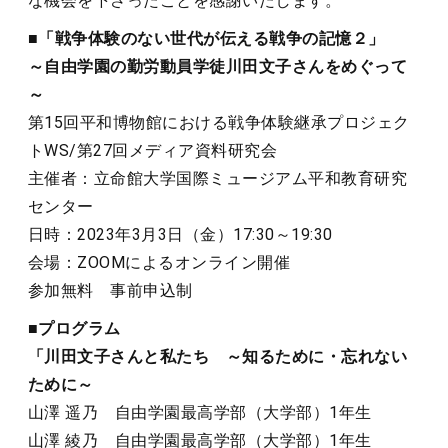
な機会を下さったことを感謝いたします。
■「戦争体験のない世代が伝える戦争の記憶２」
～自由学園の勤労動員学徒川田文子さんをめぐって
～
第15回平和博物館における戦争体験継承プロジェク
トWS/第27回メディア資料研究会
主催者：立命館大学国際ミュージアム平和教育研究
センター
日時：2023年3月3日（金）17:30～19:30
会場：ZOOMによるオンライン開催
参加無料 事前申込制
■プログラム
「川田文子さんと私たち ～知るために・忘れない
ために～
山澤 遥乃 自由学園最高学部（大学部）1年生
山澤 綾乃 自由学園最高学部（大学部）1年生