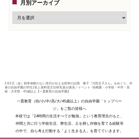
月別アーカイブ
3月3日（金）戦争体験のない世代が伝える戦争の記憶 冊子『川田文子さん』をめぐり、作
者の自由学園の学生2名と資料室主任研究員が講演／イベント - 幼稚園・小学校・中学・高
校・大学部・45歳以上【一貫教育の自由学園】
一貫教育（幼/小/中/高/大/45歳以上）の自由学園「トップペー
ジ」をご覧の皆様へ
本校では「24時間の生活すべてが勉強」という教育理念のもと、
仲間と共に行う学校生活、寮生活、土を耕し作物を育てる経験等
の中で、自ら考え行動する「よく生きる人」を育てていきます。