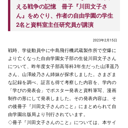
える戦争の記憶 冊子『川田文子さ
ん』をめぐり、作者の自由学園の学生
2名と資料室主任研究員が講演
2023年2月15日
戦時、学徒動員中に中島飛行機武蔵製作所で空爆に
より亡くなった自由学園女子部の生徒川田文子さん
について、昨年度女子部高等科3年生だった山澤遥乃
さん、山澤綾乃さん姉妹が探求しました。さまざま
な記録を調べ、証言も得て考察した内容を、学内の
「学びの発表会」でポスター発表と資料筆写、漫画
制作の形にして発表しました。その発表内容は、そ
の後冊子『川田文子さんのこと』にまとめられて自
由学園出版局より刊行されています。
◇冊子『川田文子さんのこと』については、本サイ