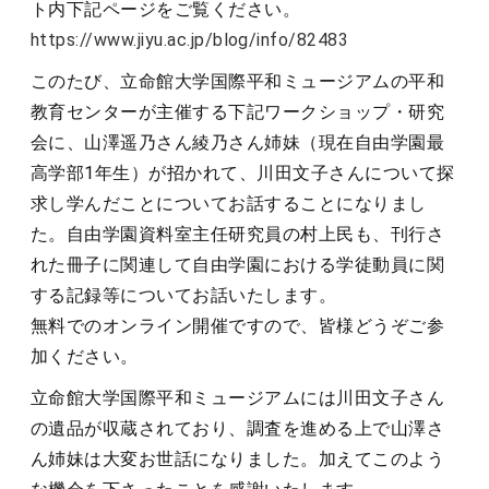
ト内下記ページをご覧ください。
https://www.jiyu.ac.jp/blog/info/82483
このたび、立命館大学国際平和ミュージアムの平和
教育センターが主催する下記ワークショップ・研究
会に、山澤遥乃さん綾乃さん姉妹（現在自由学園最
高学部1年生）が招かれて、川田文子さんについて探
求し学んだことについてお話することになりまし
た。自由学園資料室主任研究員の村上民も、刊行さ
れた冊子に関連して自由学園における学徒動員に関
する記録等についてお話いたします。
無料でのオンライン開催ですので、皆様どうぞご参
加ください。
立命館大学国際平和ミュージアムには川田文子さん
の遺品が収蔵されており、調査を進める上で山澤さ
ん姉妹は大変お世話になりました。加えてこのよう