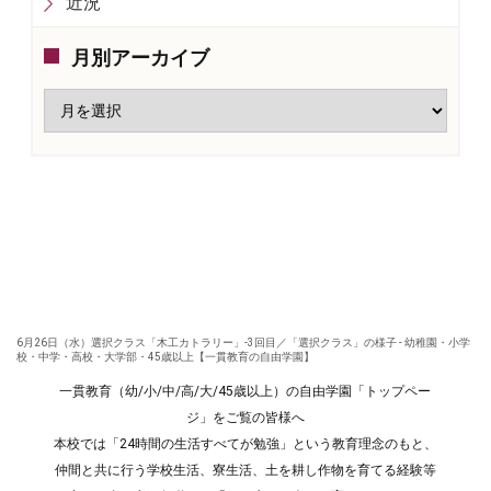
近況
月別アーカイブ
6月26日（水）選択クラス「木工カトラリー」-3回目／「選択クラス」の様子 - 幼稚園・小学
校・中学・高校・大学部・45歳以上【一貫教育の自由学園】
一貫教育（幼/小/中/高/大/45歳以上）の自由学園「トップペー
ジ」をご覧の皆様へ
本校では「24時間の生活すべてが勉強」という教育理念のもと、
仲間と共に行う学校生活、寮生活、土を耕し作物を育てる経験等