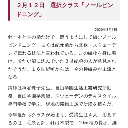
２月１２日 選択クラス「ノールビン
ドニング」
2020年3月1日
針一本と手の指だけで、縫うようにして編むノール
ビンドニング、古くは紀元前から北欧・スウェーデ
ンで伝わる技法と言われている。この編物を身に着
け、冷たい沼に沈んでいた３世紀頃の人が発見され
たそうだ。１６世紀頃からは、今の棒編みが主流と
なる。
講師は神谷珠子先生。自由学園生活工芸研究所勤
務。自由学園卒業後、スウェーデンのテキスタイル
専門学校で学ぶ。現地の織物工房で研鑽を積んだ。
今年度からクラスが始まり、受講生は４人。用意す
るのは、毛糸と針。針は木製で、10㎝程の長さ。縫