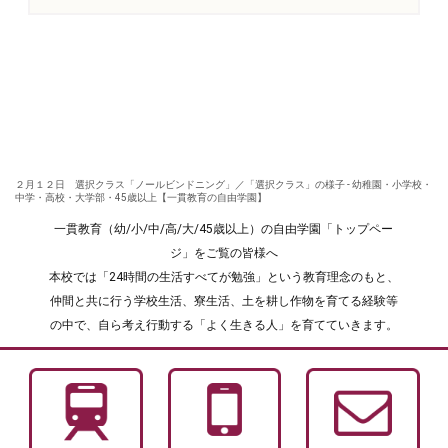
２月１２日 選択クラス「ノールビンドニング」／「選択クラス」の様子 - 幼稚園・小学校・
中学・高校・大学部・45歳以上【一貫教育の自由学園】
一貫教育（幼/小/中/高/大/45歳以上）の自由学園「トップペー
ジ」をご覧の皆様へ
本校では「24時間の生活すべてが勉強」という教育理念のもと、
仲間と共に行う学校生活、寮生活、土を耕し作物を育てる経験等
の中で、自ら考え行動する「よく生きる人」を育てていきます。