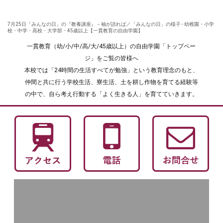
7月25日「みんなの日」の『教養講座』－袖が語れば／「みんなの日」の様子 - 幼稚園・小学
校・中学・高校・大学部・45歳以上【一貫教育の自由学園】
一貫教育（幼/小/中/高/大/45歳以上）の自由学園「トップペー
ジ」をご覧の皆様へ
本校では「24時間の生活すべてが勉強」という教育理念のもと、
仲間と共に行う学校生活、寮生活、土を耕し作物を育てる経験等
の中で、自ら考え行動する「よく生きる人」を育てていきます。