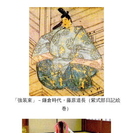
「強装束」－鎌倉時代・藤原道長（紫式部日記絵
巻）