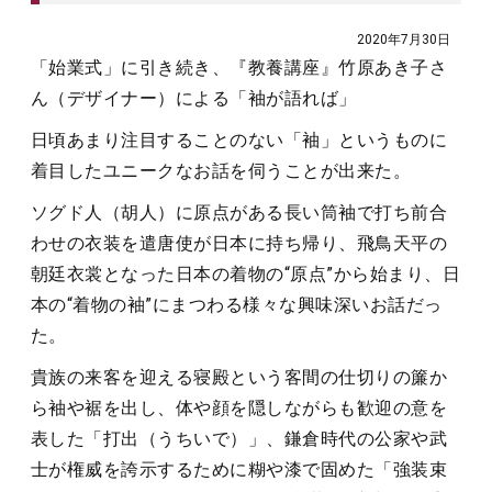
2020年7月30日
「始業式」に引き続き、『教養講座』竹原あき子さ
ん（デザイナー）による「袖が語れば」
日頃あまり注目することのない「袖」というものに
着目したユニークなお話を伺うことが出来た。
ソグド人（胡人）に原点がある長い筒袖で打ち前合
わせの衣装を遣唐使が日本に持ち帰り、飛鳥天平の
朝廷衣裳となった日本の着物の“原点”から始まり、日
本の“着物の袖”にまつわる様々な興味深いお話だっ
た。
貴族の来客を迎える寝殿という客間の仕切りの簾か
ら袖や裾を出し、体や顔を隠しながらも歓迎の意を
表した「打出（うちいで）」、鎌倉時代の公家や武
士が権威を誇示するために糊や漆で固めた「強装束