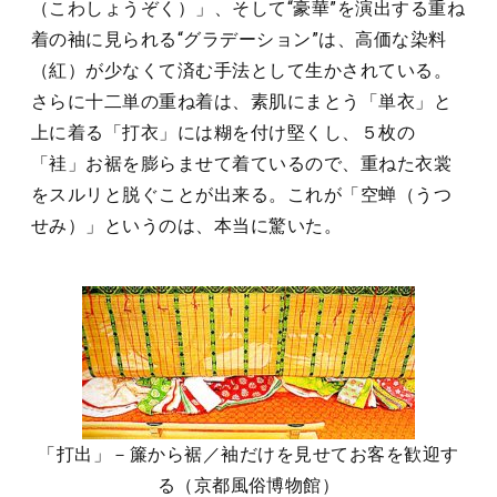
（こわしょうぞく）」、そして“豪華”を演出する重ね
着の袖に見られる“グラデーション”は、高価な染料
（紅）が少なくて済む手法として生かされている。
さらに十二単の重ね着は、素肌にまとう「単衣」と
上に着る「打衣」には糊を付け堅くし、５枚の
「袿」お裾を膨らませて着ているので、重ねた衣裳
をスルリと脱ぐことが出来る。これが「空蝉（うつ
せみ）」というのは、本当に驚いた。
「打出」－簾から裾／袖だけを見せてお客を歓迎す
る（京都風俗博物館）