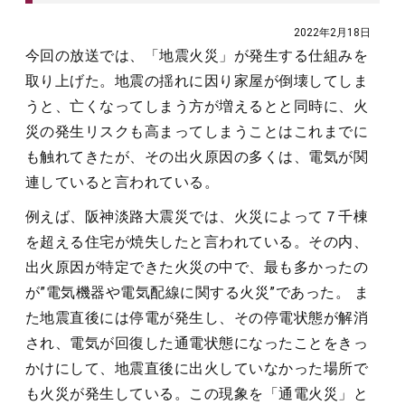
2022年2月18日
今回の放送では、「地震火災」が発生する仕組みを
取り上げた。地震の揺れに因り家屋が倒壊してしま
うと、亡くなってしまう方が増えるとと同時に、火
災の発生リスクも高まってしまうことはこれまでに
も触れてきたが、その出火原因の多くは、電気が関
連していると言われている。
例えば、阪神淡路大震災では、火災によって７千棟
を超える住宅が焼失したと言われている。その内、
出火原因が特定できた火災の中で、最も多かったの
が”電気機器や電気配線に関する火災”であった。 ま
た地震直後には停電が発生し、その停電状態が解消
され、電気が回復した通電状態になったことをきっ
かけにして、地震直後に出火していなかった場所で
も火災が発生している。この現象を「通電火災」と