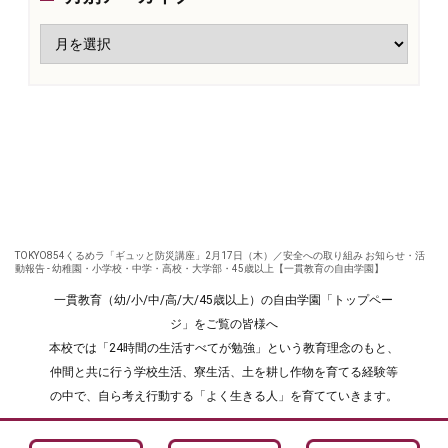
TOKYO854くるめラ「ギュッと防災講座」2月17日（木）／安全への取り組み お知らせ・活
動報告 - 幼稚園・小学校・中学・高校・大学部・45歳以上【一貫教育の自由学園】
一貫教育（幼/小/中/高/大/45歳以上）の自由学園「トップペー
ジ」をご覧の皆様へ
本校では「24時間の生活すべてが勉強」という教育理念のもと、
仲間と共に行う学校生活、寮生活、土を耕し作物を育てる経験等
の中で、自ら考え行動する「よく生きる人」を育てていきます。