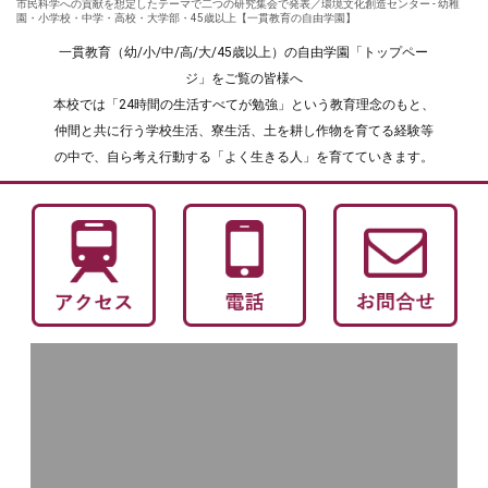
市民科学への貢献を想定したテーマで二つの研究集会で発表／環境文化創造センター - 幼稚
園・小学校・中学・高校・大学部・45歳以上【一貫教育の自由学園】
一貫教育（幼/小/中/高/大/45歳以上）の自由学園「トップペー
ジ」をご覧の皆様へ
本校では「24時間の生活すべてが勉強」という教育理念のもと、
仲間と共に行う学校生活、寮生活、土を耕し作物を育てる経験等
の中で、自ら考え行動する「よく生きる人」を育てていきます。