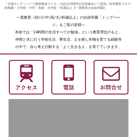
「京都モンテッソーリ教師養成コース」の設立50周年記念研修会にて講演／前学園長ブログ -
幼稚園・小学校・中学・高校・大学部・45歳以上【一貫教育の自由学園】
一貫教育（幼/小/中/高/大/45歳以上）の自由学園「トップペー
ジ」をご覧の皆様へ
本校では「24時間の生活すべてが勉強」という教育理念のもと、
仲間と共に行う学校生活、寮生活、土を耕し作物を育てる経験等
の中で、自ら考え行動する「よく生きる人」を育てていきます。