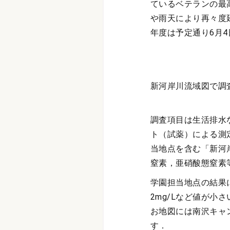
ているベテランの最
や雨天により再々度
年度は予定通り6月
新河岸川流域図で調
調査項目は生活排水
ト（試薬）による測
当地点を含む「新河
窒素，亜硝酸態窒素
学園担当地点の結果
2mg/Lなど値が
お地図には南沢キャ
す．