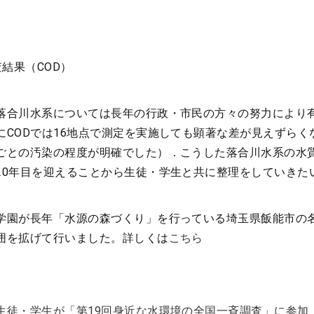
調査結果（COD）
落合川水系については長年の行政・市民の方々の努力により
にCODでは16地点で測定を実施しても顕著な差が見えずらく
ごとの汚染の程度が明確でした）．こうした落合川水系の水
20年目を迎えることから生徒・学生と共に整理をしていきた
学園が長年「水源の森づくり」を行っている埼玉県飯能市の
囲を拡げて行いました。詳しくは
こちら
生徒・学生が「第19回身近な水環境の全国一斉調査」に参加