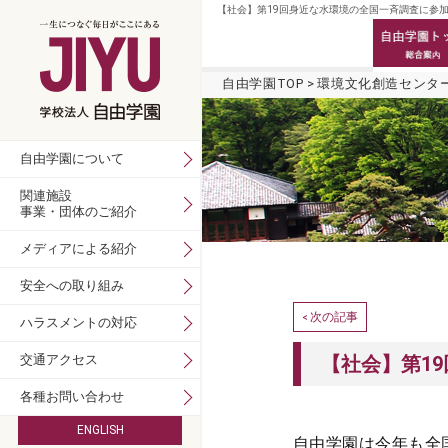
【社会】第19回身近な水環境の全国一斉調査に参加
自由学園TOP
環境文化創造センタ
自由学園について
関連施設
事業・団体のご紹介
メディアによる紹介
安全への取り組み
次の記事
<
ハラスメントの対応
交通アクセス
【社会】第1
各種お問い合わせ
ENGLISH
自由学園は今年も全