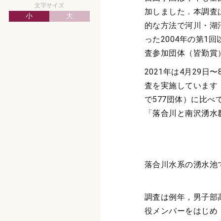
文字サイズ
加しました．本調査
小
大
的な方法で河川・湖
った2004年の第1
査参加団体（皆勤賞
2021年は4月29日
査を実施しています．
で577団体）に比
「
落合川と南沢湧水
落合川水系の湧水池
調査は例年，男子部
役メンバーをはじめ