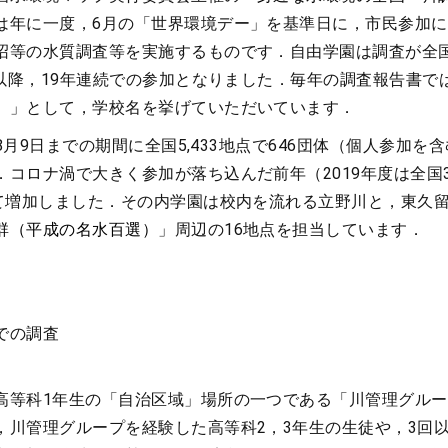
は年に一度，6月の「世界環境デー」を基準日に，市民参加
沼等の水質調査等を実施するものです．自由学園は調査が全
回以降，19年連続での参加となりました．毎年の調査報告書で
）」として，学校名を挙げていただいています．
〜8月9日までの期間に全国5,433地点で646団体（個人参加を
コロナ渦で大きく参加が落ち込んだ前年（2019年度は全国3,
べて増加しました．その内学園は校内を流れる立野川と，東久
群（平成の名水百選）
」周辺の16地点を担当しています．
での調査
高等科1年生の「自治区域」場所の一つである「川管理グル
，川管理グループを経験した高等科2，3年生の生徒や，3回