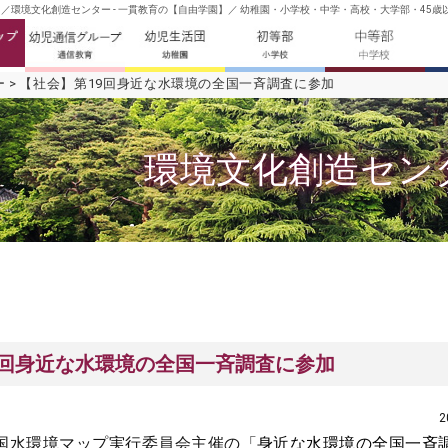
／環境文化創造センター - 一貫教育の【自由学園】／ 幼稚園・小学校・中学・高校・大学部・45歳
ー
【社会】第19回身近な水環境の全国一斉調査に参加
環境文化創造セン
9回身近な水環境の全国一斉調査に参加
2
国水環境マップ実行委員会主催の「
身近な水環境の全国一斉