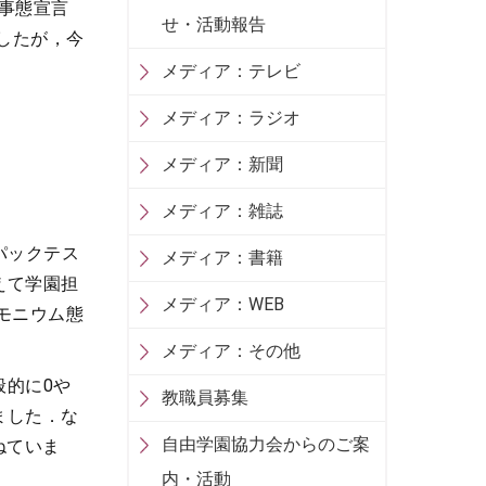
急事態宣言
せ・活動報告
したが，今
メディア：テレビ
メディア：ラジオ
メディア：新聞
メディア：雑誌
パックテス
メディア：書籍
えて学園担
メディア：WEB
モニウム態
メディア：その他
般的に0や
教職員募集
ました．な
自由学園協力会からのご案
ねていま
内・活動