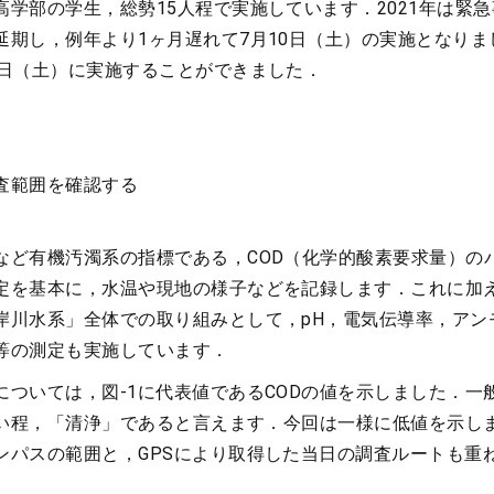
高学部の学生，総勢15人程で実施しています．2021年は緊
延期し，例年より1ヶ月遅れて7月10日（土）の実施となりま
4日（土）に実施することができました．
査範囲を確認する
など有機汚濁系の指標である，COD（化学的酸素要求量）の
定を基本に，水温や現地の様子などを記録します．これに加
岸川水系」全体での取り組みとして，pH，電気伝導率，アン
等の測定も実施しています．
については，図-1に代表値であるCODの値を示しました．一
小さい程，「清浄」であると言えます．今回は一様に低値を示し
ンパスの範囲と，GPSにより取得した当日の調査ルートも重