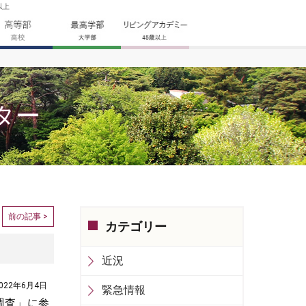
以上
ター
前の記事 >
カテゴリー
近況
022年6月4日
緊急情報
調査
」に参